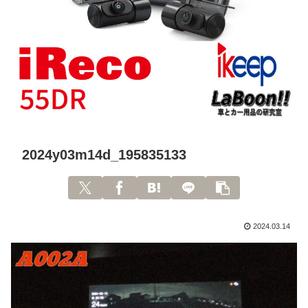
2024y03m14d_195835133
2024.03.14