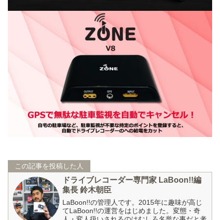
この記事を投稿した人
ドライブレコーダー専門家 LaBoon!!編
集長 鈴木朝臣
LaBoon!!の管理人です。2015年に趣味が高じ
てLaBoon!!の運営をはじめました。変態・奇
人・変人扱いされるのはむしろ名誉な事だと考