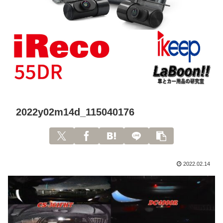
2022y02m14d_115040176
2022.02.14