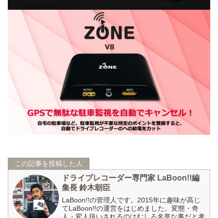
この記事を投稿した人
ドライブレコーダー専門家 LaBoon!!編
集長 鈴木朝臣
LaBoon!!の管理人です。2015年に趣味が高じ
てLaBoon!!の運営をはじめました。変態・奇
人・変人扱いされるのはむしろ名誉な事だと考