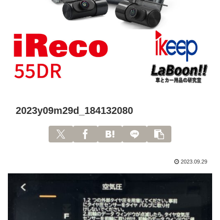
2023y09m29d_184132080
2023.09.29